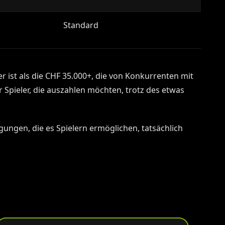
Standard
er ist als die CHF 35.000+, die von Konkurrenten mit
pieler, die auszahlen möchten, trotz des etwas
gungen, die es Spielern ermöglichen, tatsächlich