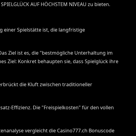
hen: SPIELGLÜCK AUF HÖCHSTEM NIVEAU zu bieten.
iner Spielstätte ist, die langfristige
s Ziel ist es, die "bestmögliche Unterhaltung im
es Ziel: Konkret behaupten sie, dass Spielglück ihre
brückt die Kluft zwischen traditioneller
z-Effizienz. Die "Freispielkosten" für den vollen
atenanalyse vergleicht die Casino777.ch Bonuscode