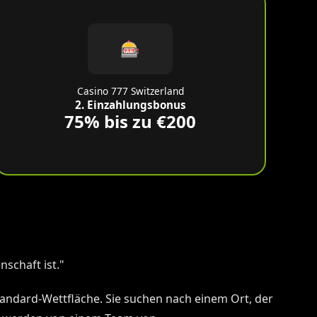
🎰
Casino 777 Switzerland
2. Einzahlungsbonus
75% bis zu €200
nschaft ist."
tandard-Wettfläche. Sie suchen nach einem Ort, der