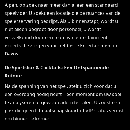
Alpen, op zoek naar meer dan alleen een standaard
speelvloer. U zoekt een locatie die de nuances van de
spelerservaring begrijpt. Als u binnenstapt, wordt u
niet alleen begroet door personeel, u wordt
verwelkomd door een team van entertainment-
experts die zorgen voor het beste Entertainment in
Davos.
De Sportsbar & Cocktails: Een Ontspannende
Ruimte
Na de spanning van het spel, stelt u zich voor dat u
een overgang nodig heeft—een moment om uw spel
te analyseren of gewoon adem te halen. U zoekt een
plek die geen lidmaatschapskaart of VIP-status vereist
om binnen te komen.