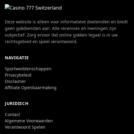
Deze website is alleen voor informatieve doeleinden en biedt
geen gokdiensten aan. Alle recensies en meningen zijn
subjectief. Zorg ervoor dat online gokken legaal is in uw
rechtsgebied en speel verantwoord.
NAVIGATIE
Sportweddenschappen
Privacybeleid
Disclaimer
Affiliate Openbaarmaking
JURIDISCH
Contact
Algemene Voorwaarden
Verantwoord Spelen