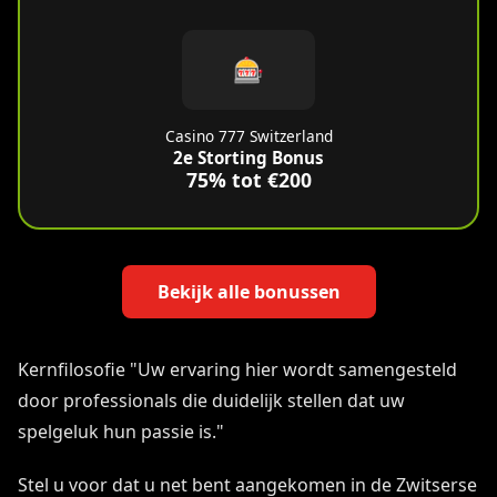
🎰
Casino 777 Switzerland
2e Storting Bonus
75% tot €200
Bekijk alle bonussen
Kernfilosofie "Uw ervaring hier wordt samengesteld
door professionals die duidelijk stellen dat uw
spelgeluk hun passie is."
Stel u voor dat u net bent aangekomen in de Zwitserse