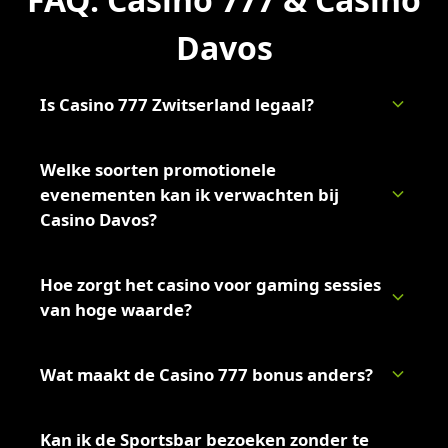
Davos
Is Casino 777 Zwitserland legaal?
Welke soorten promotionele
evenementen kan ik verwachten bij
Casino Davos?
Hoe zorgt het casino voor gaming sessies
van hoge waarde?
Wat maakt de Casino 777 bonus anders?
Kan ik de Sportsbar bezoeken zonder te